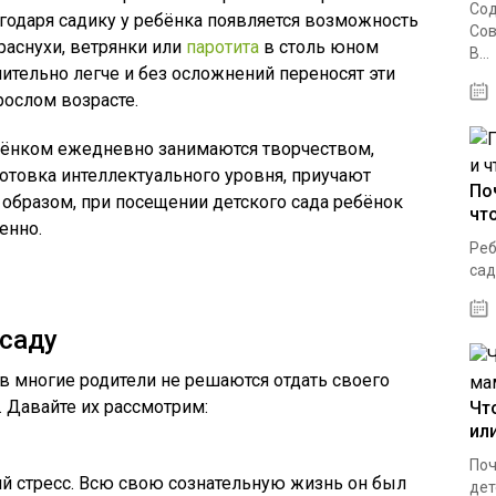
Сод
агодаря садику у ребёнка появляется возможность
Сов
раснухи, ветрянки или
паротита
в столь юном
В...
чительно легче и без осложнений переносят эти
рослом возрасте.
бёнком ежедневно занимаются творчеством,
отовка интеллектуального уровня, приучают
По
м образом, при посещении детского сада ребёнок
чт
енно.
Реб
сад
 саду
в многие родители не решаются отдать своего
Давайте их рассмотрим:
Чт
или
Поч
 стресс. Всю свою сознательную жизнь он был
дет