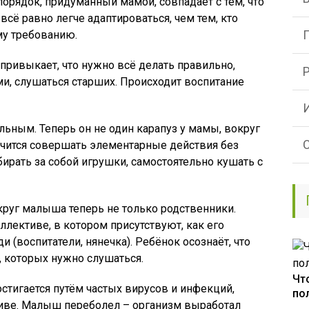
порядок, придуманный мамой, совпадает с тем, что
всё равно легче адаптироваться, чем тем, кто
му требованию.
привыкает, что нужно всё делать правильно,
и, слушаться старших. Происходит воспитание
ьным. Теперь он не один карапуз у мамы, вокруг
учится совершать элементарные действия без
бирать за собой игрушки, самостоятельно кушать с
круг малыша теперь не только родственники.
ллективе, в котором присутствуют, как его
и (воспитатели, нянечка). Ребёнок осознаёт, что
, которых нужно слушаться.
Чт
тигается путём частых вирусов и инфекций,
по
иве. Малыш переболел – организм выработал