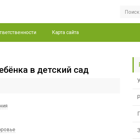
ответственности
Карта сайта
ебёнка в детский сад
ния
оровье