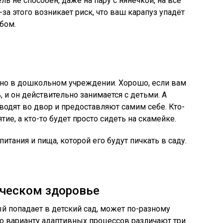
ль не способен, даже на пару с нянечкой, на все
за этого возникает риск, что ваш карапуз упадёт
бом.
но в дошкольном учреждении. Хорошо, если вам
 и он действительно занимается с детьми. А
водят во двор и предоставляют самим себе. Кто-
тие, а кто-то будет просто сидеть на скамейке.
тания и пища, которой его будут пичкать в саду.
ическом здоровье
й попадает в детский сад, может по-разному
По варианту адаптивных процессов различают три