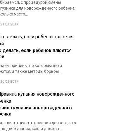
бираемся, с процедурой смены
гузника для новорожденного ребенка:
колько часто...
21.01.2017
о делать, если ребенок плюется
ой
чаем причины, по которым дети
ются, а также методы борьбы...
20.02.2017
авила купания новорожденного
бенка
да начать купать новорожденного, что
но для купания, какая должна...