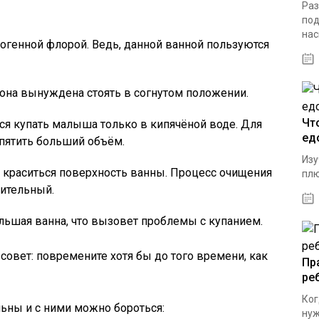
Раз
под
нас
огенной флорой. Ведь, данной ванной пользуются
она вынуждена стоять в согнутом положении.
Чт
я купать малыша только в кипячёной воде. Для
ед
пятить больший объём.
Изу
 краситься поверхность ванны. Процесс очищения
плю
лительный.
льшая ванна, что вызовет проблемы с купанием.
 совет: повремените хотя бы до того времени, как
Пр
ре
Ког
льны и с ними можно бороться:
нуж