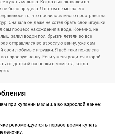
нее купать малыша. Когда сын оказался во
и не было предела. Я потом не могла его
онравилось то, что появилось много пространства
ур. Сначала он даже не хотел брать свои игрушки
ал сам процесс нахождения в воде. Конечно, не
алыш залил водой пол, брызги летели во все
 раз отправлялся во взрослую ванну, уже сам
й свои любимые игрушки. Я всё-таки пожалела,
 во взрослую ванну. Если у меня родится второй
чать от детской ванночки с момента, когда
деть.
обления
лям при купании малыша во взрослой ванне:
очке рекомендуется в первое время купать
пелёночку.