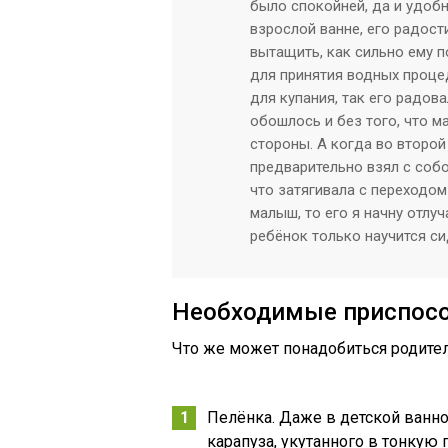
было спокойней, да и удоб
взрослой ванне, его радост
вытащить, как сильно ему п
для принятия водных процед
для купания, так его радов
обошлось и без того, что м
стороны. А когда во второй
предварительно взял с собо
что затягивала с переходом
малыш, то его я начну отлу
ребёнок только научится си
Необходимые приспос
Что же может понадобиться родите
Пелёнка. Даже в детской ванн
карапуза, укутанного в тонкую 