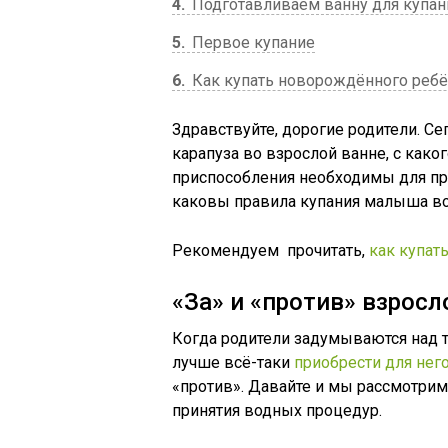
4
Подготавливаем ванну для купан
5
Первое купание
6
Как купать новорождённого ребё
Здравствуйте, дорогие родители. С
карапуза во взрослой ванне, с каког
приспособления необходимы для при
каковы правила купания малыша во
Рекомендуем прочитать,
как купат
«За» и «против» взрос
Когда родители задумываются над т
лучше всё-таки
приобрести для нег
«против». Давайте и мы рассмотрим
принятия водных процедур.