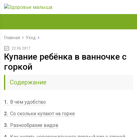
Главная
Уход
22.06.2017
Купание ребёнка в ванночке с
горкой
Содержание
1
В чём удобство
2
Со скольки купают на горке
3
Разнообразие видов
4
Как купать новорождённого первый раз с горкой